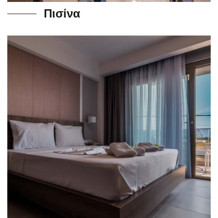
Πισίνα