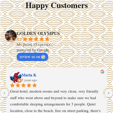
Happy Customers
GOLDEN OLYMPUS
4.9
Με βάση 15 κριτικές
powered by
G
o
o
g
l
e
review us on
Romario Gassmann
5 years ago
- very clean
- good location (beach 3 minutes walking distance)
- friendly staff