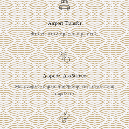
Airport Transfer
Φτάστε στο διαμέρισμα με στυλ.
Δωρεάν Διαδίκτυο
Μεμονωμένο σημείο πρόσβασης για μεγαλύτερη
ασφάλεια.