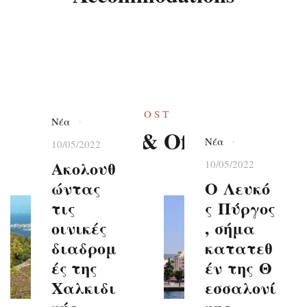
POST
Νέα
News & Offers
Νέα
10/05/2022
Ακολουθ
10/05/2022
ώντας
O Λευκό
τις
ς Πύργος
οινικές
, σήμα
διαδρομ
κατατεθ
ές της
έν της Θ
Χαλκιδι
εσσαλoνί