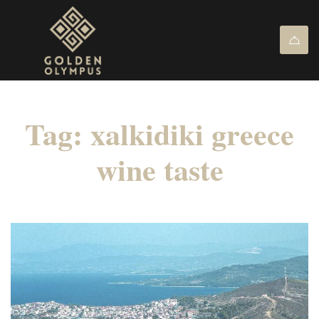
Tag: xalkidiki greece
wine taste